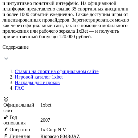
и интуитивно понятный интерфейс. На официальной
платформе представлено свыше 35 спортивных дисциплин
и более 1000 событий ежедневно. Также доступны игры от
лицензированных провайдеров. Зарегистрироваться можно
как через официальный сайт, так и с помощью мобильного
приложения или рабочего зеркала 1xBet — и получить
приветственный бонус до 120.000 рублей.
Содержание
Ставки на спорт на официальном сайте
Игровой каталог 1xbet
Награды для игроков
FAQ
🥇
Официальный
1xbet
сайт
🌠 Год
2007
основания
🌌 Оператор
1x Corp N.V
📄 Лицензия
Кюрасао 8048/JAZ