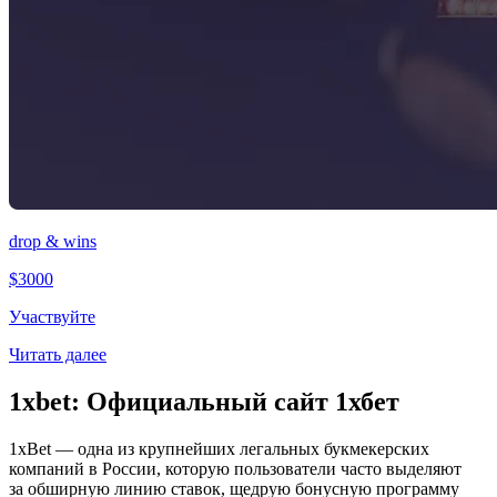
drop & wins
$3000
Участвуйте
Читать далее
1xbet: Официальный сайт 1хбет
1xBet — одна из крупнейших легальных букмекерских
компаний в России, которую пользователи часто выделяют
за обширную линию ставок, щедрую бонусную программу