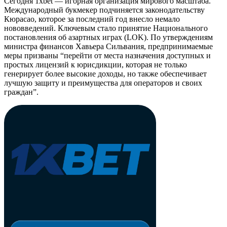
Сегодня 1xbet — игорная организация мирового масштаба.
Международный букмекер подчиняется законодательству
Кюрасао, которое за последний год внесло немало
нововведений. Ключевым стало принятие Национального
постановления об азартных играх (LOK). По утверждениям
министра финансов Хавьера Сильвания, предпринимаемые
меры призваны “перейти от места назначения доступных и
простых лицензий к юрисдикции, которая не только
генерирует более высокие доходы, но также обеспечивает
лучшую защиту и преимущества для операторов и своих
граждан”.