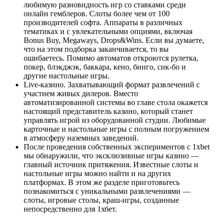
любимую разновидность игр со ставками среди
онлайн гемблеров. Слоты более чем от 100
производителей софта. Аппараты в различных
тематиках и с увлекательными опциями, включая
Bonus Buy, Megaways, Drops&Wins. Если вы думаете,
что на этом подборка заканчивается, то вы
ошибаетесь. Помимо автоматов откроются рулетка,
покер, блэкджэк, баккара, кено, бинго, сик-бо и
другие настольные игры.
Live-казино. Захватывающий формат развлечений с
участием живых дилеров. Вместо
автоматизированной системы во главе стола окажется
настоящий представитель казино, который станет
управлять игрой из оборудованной студии. Любимые
карточные и настольные игры с полным погружением
в атмосферу наземных заведений.
После проведения собственных экспериментов с 1xbet
мы обнаружили, что эксклюзивные игры казино —
главный источник притяжения. Известные слоты и
настольные игры можно найти и на других
платформах. В этом же разделе приготовьтесь
познакомиться с уникальными развлечениями —
слоты, игровые столы, краш-игры, созданные
непосредственно для 1хбет.