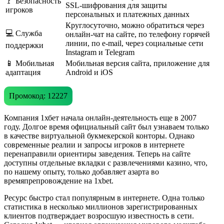
🚩 Безопасность
SSL-шифрования для защиты
игроков
персональных и платежных данных
Круглосуточно, можно обратиться через
💻 Служба
онлайн-чат на сайте, по телефону горячей
линии, по e-mail, через социальные сети
поддержки
Instagram и Telegram
📱 Мобильная
Мобильная версия сайта, приложение для
адаптация
Android и iOS
Промокод:
12227
Компания 1хбет начала онлайн-деятельность еще в 2007
году. Долгое время официальный сайт был узнаваем только
в качестве виртуальной букмекерской конторы. Однако
современные реалии и запросы игроков в интернете
перенаправили ориентиры заведения. Теперь на сайте
доступны отдельные вкладки с развлечениями казино, что,
по нашему опыту, только добавляет азарта во
времяпрепровождение на 1xbet.
Ресурс быстро стал популярным в интернете. Одна только
статистика в несколько миллионов зарегистрированных
клиентов подтверждает возросшую известность в сети.